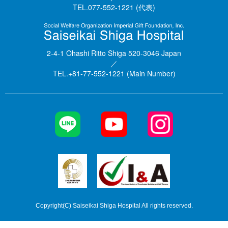
TEL.077-552-1221 (代表)
2-4-1 Ohashi Ritto Shiga 520-3046 Japan
／
TEL.+81-77-552-1221 (Main Number)
Copyright(C) Saiseikai Shiga Hospital All rights reserved.