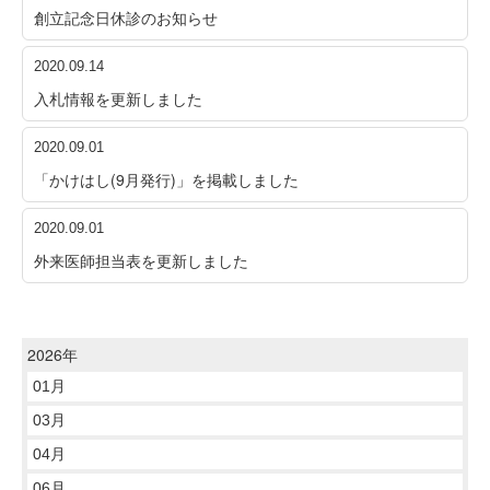
創立記念日休診のお知らせ
2020.09.14
入札情報を更新しました
2020.09.01
「かけはし(9月発行)」を掲載しました
2020.09.01
外来医師担当表を更新しました
2026年
01月
03月
04月
06月