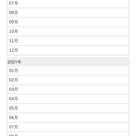
07月
08月
09月
10月
11月
12月
2021年
01月
02月
03月
04月
05月
06月
07月