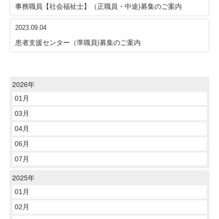
事務職員【社会福祉士】（正職員・中途)募集のご案内
2023.09.04
患者支援センター（準職員)募集のご案内
2026年
01月
03月
04月
06月
07月
2025年
01月
02月