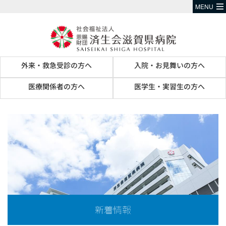
MENU
外来・救急受診の方へ
入院・お見舞いの方へ
医療関係者の方へ
医学生・実習生の方へ
新着情報