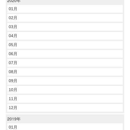
2020年
01月
02月
03月
04月
05月
06月
07月
08月
09月
10月
11月
12月
2019年
01月