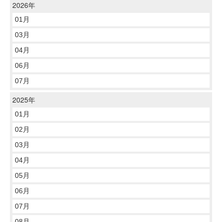
2026年
01月
03月
04月
06月
07月
2025年
01月
02月
03月
04月
05月
06月
07月
08月