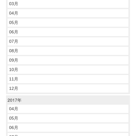
03月
04月
05月
06月
07月
08月
09月
10月
11月
12月
2017年
04月
05月
06月