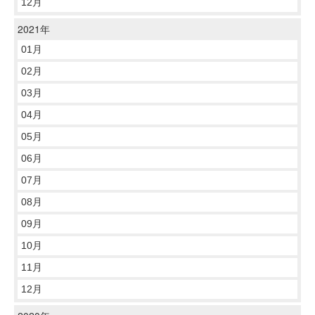
12月
2021年
01月
02月
03月
04月
05月
06月
07月
08月
09月
10月
11月
12月