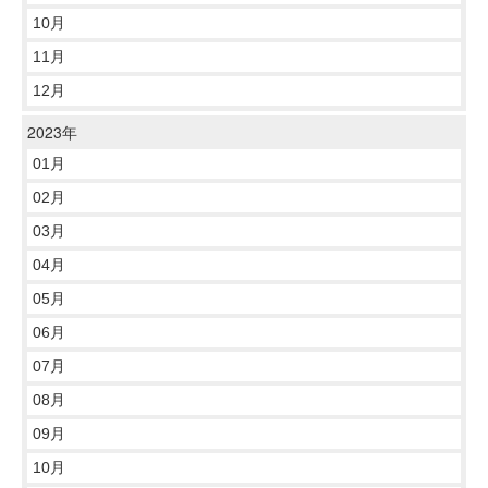
10月
11月
12月
2023年
01月
02月
03月
04月
05月
06月
07月
08月
09月
10月