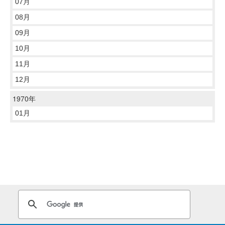
07月
08月
09月
10月
11月
12月
1970年
01月