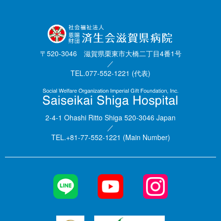
〒520-3046 滋賀県栗東市大橋二丁目4番1号
／
TEL.077-552-1221 (代表)
2-4-1 Ohashi Ritto Shiga 520-3046 Japan
／
TEL.+81-77-552-1221 (Main Number)