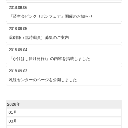
2018.09.06
『済生会ピンクリボンフェア』開催のお知らせ
2018.09.05
薬剤師（臨時職員）募集のご案内
2018.09.04
「かけはし(9月発行)」の内容を掲載しました
2018.09.03
乳線センターのページを公開しました
2026年
01月
03月