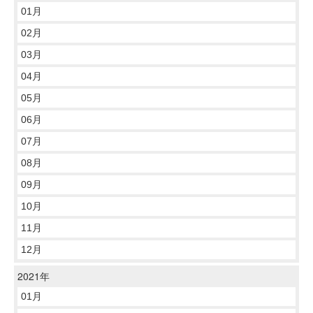
01月
02月
03月
04月
05月
06月
07月
08月
09月
10月
11月
12月
2021年
01月