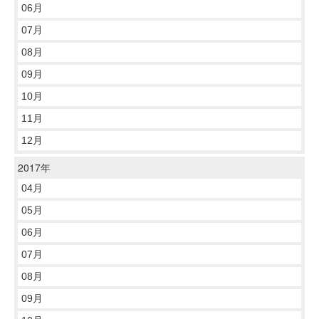
06月
07月
08月
09月
10月
11月
12月
2017年
04月
05月
06月
07月
08月
09月