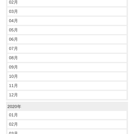
02月
03月
04月
05月
06月
07月
08月
09月
10月
11月
12月
2020年
01月
02月
03月