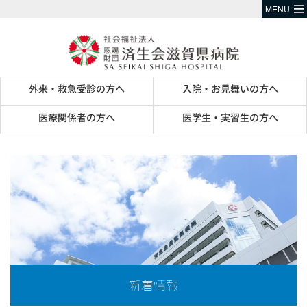
MENU
外来・救急受診の方へ
入院・お見舞いの方へ
医療関係者の方へ
医学生・実習生の方へ
新着情報