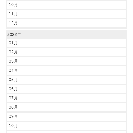
10月
11月
12月
2022年
01月
02月
03月
04月
05月
06月
07月
08月
09月
10月