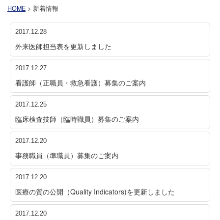
HOME
> 新着情報
2017.12.28
外来医師担当表を更新しました
2017.12.27
看護師（正職員・救急看護）募集のご案内
2017.12.25
臨床検査技師（臨時職員）募集のご案内
2017.12.20
事務職員（準職員）募集のご案内
2017.12.20
医療の質の公開（Quality Indicators)を更新しました
2017.12.20