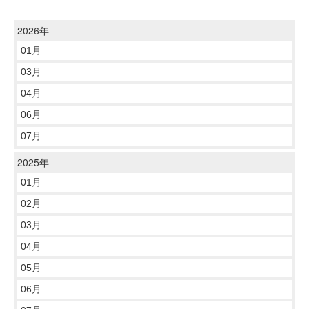
2026年
01月
03月
04月
06月
07月
2025年
01月
02月
03月
04月
05月
06月