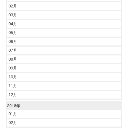
02月
03月
04月
05月
06月
07月
08月
09月
10月
11月
12月
2018年
01月
02月