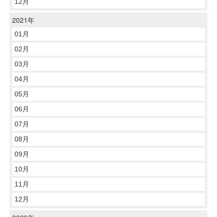
12月
2021年
01月
02月
03月
04月
05月
06月
07月
08月
09月
10月
11月
12月