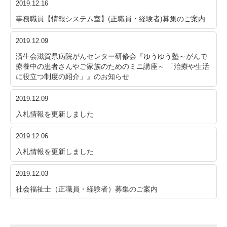
2019.12.16
事務職員【情報システム室】(正職員・経験者)募集のご案内
2019.12.09
済生会滋賀県病院がんセンター研修会『ゆうゆう塾～がんで
療養中の患者さんやご家族のためのミニ講座～ 「治療や生活
に役立つ制度の紹介」』のお知らせ
2019.12.09
入札情報を更新しました
2019.12.06
入札情報を更新しました
2019.12.03
社会福祉士（正職員・経験者）募集のご案内