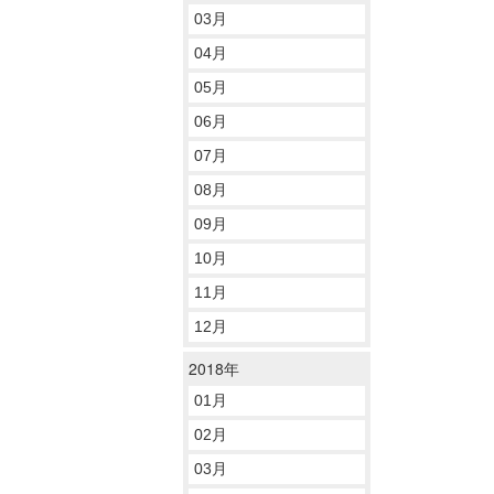
03月
04月
05月
06月
07月
08月
09月
10月
11月
12月
2018年
01月
02月
03月