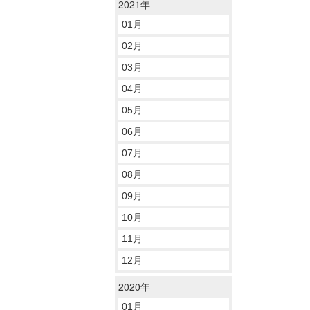
2021年
01月
02月
03月
04月
05月
06月
07月
08月
09月
10月
11月
12月
2020年
01月