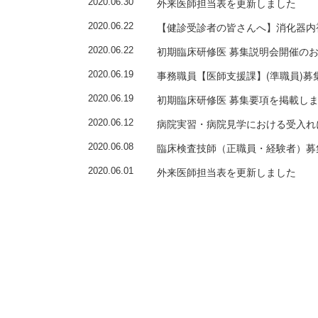
外来医師担当表を更新しました
2020.06.30
【健診受診者の皆さんへ】消化器内
2020.06.22
初期臨床研修医 募集説明会開催の
2020.06.22
事務職員【医師支援課】(準職員)募
2020.06.19
初期臨床研修医 募集要項を掲載し
2020.06.19
病院実習・病院見学における受入れ
2020.06.12
臨床検査技師（正職員・経験者）募
2020.06.08
外来医師担当表を更新しました
2020.06.01