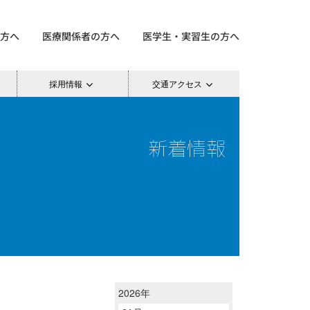
方へ
医療関係者の方へ
医学生・実習生の方へ
採用情報
交通アクセス
新着情報
2026年