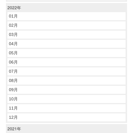
2022年
01月
02月
03月
04月
05月
06月
07月
08月
09月
10月
11月
12月
2021年