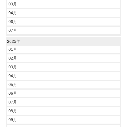
03月
04月
06月
07月
2025年
01月
02月
03月
04月
05月
06月
07月
08月
09月