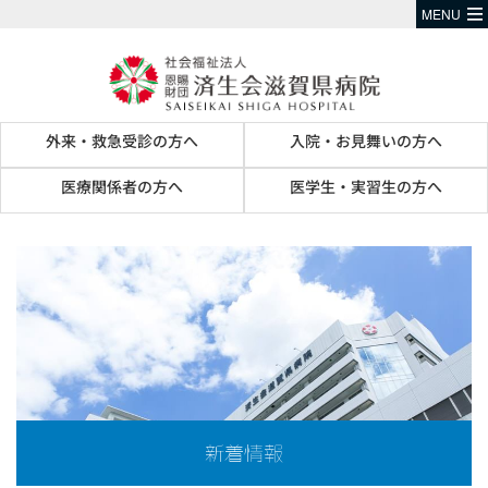
MENU
外来・救急受診の方へ
入院・お見舞いの方へ
医療関係者の方へ
医学生・実習生の方へ
新着情報