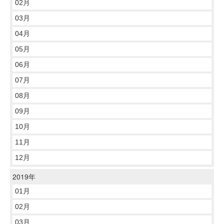
02月
03月
04月
05月
06月
07月
08月
09月
10月
11月
12月
2019年
01月
02月
03月