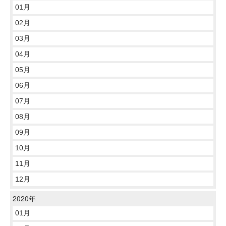
01月
02月
03月
04月
05月
06月
07月
08月
09月
10月
11月
12月
2020年
01月