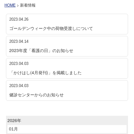
HOME
> 新着情報
2023.04.26
ゴールデンウィーク中の荷物受渡しについて
2023.04.14
2023年度「看護の日」のお知らせ
2023.04.03
「かけはし(4月発刊)」を掲載しました
2023.04.03
健診センターからのお知らせ
2026年
01月