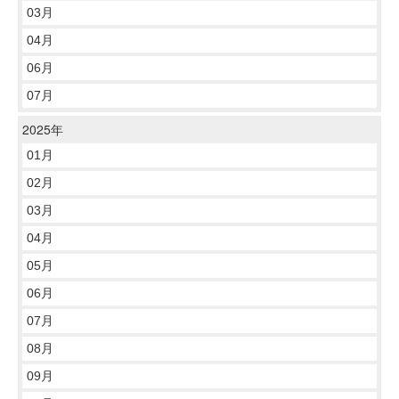
03月
04月
06月
07月
2025年
01月
02月
03月
04月
05月
06月
07月
08月
09月