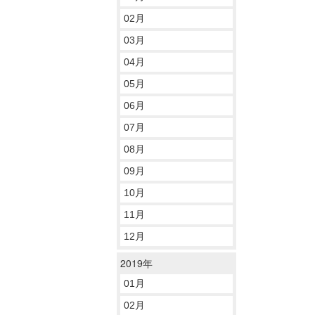
02月
03月
04月
05月
06月
07月
08月
09月
10月
11月
12月
2019年
01月
02月