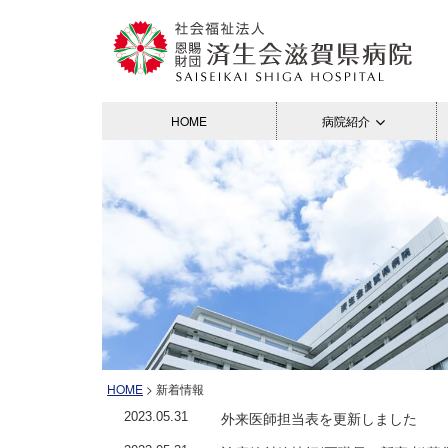
HOME
病院紹介
HOME
> 新着情報
外来医師担当表を更新しました
2023.05.31