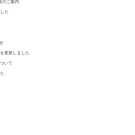
集のご案内
ました
せ
ors)を更新しました
について
した