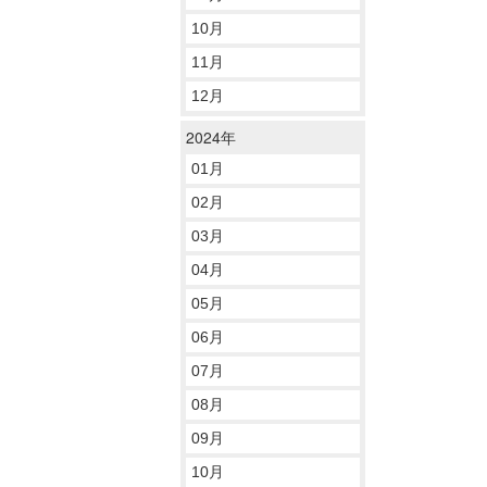
10月
11月
12月
2024年
01月
02月
03月
04月
05月
06月
07月
08月
09月
10月