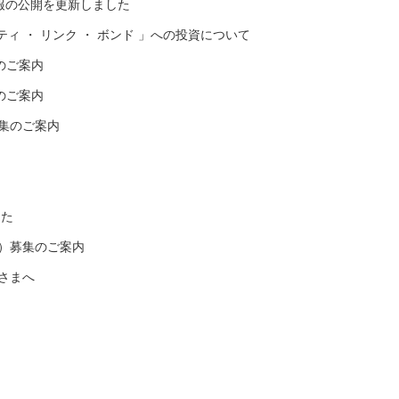
報の公開を更新しました
ティ ・ リンク ・ ボンド 」への投資について
のご案内
のご案内
集のご案内
した
）募集のご案内
さまへ