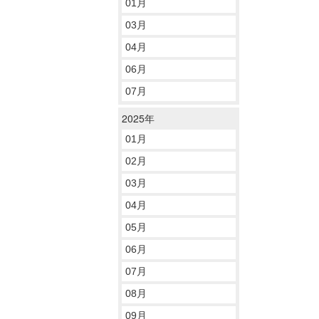
01月
03月
04月
06月
07月
2025年
01月
02月
03月
04月
05月
06月
07月
08月
09月