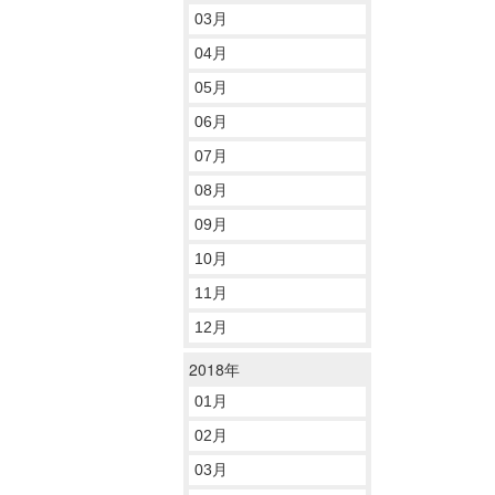
03月
04月
05月
06月
07月
08月
09月
10月
11月
12月
2018年
01月
02月
03月