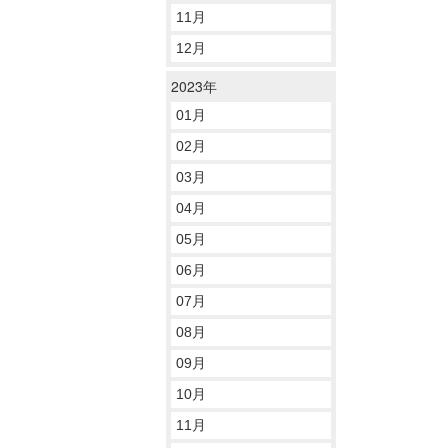
11月
12月
2023年
01月
02月
03月
04月
05月
06月
07月
08月
09月
10月
11月