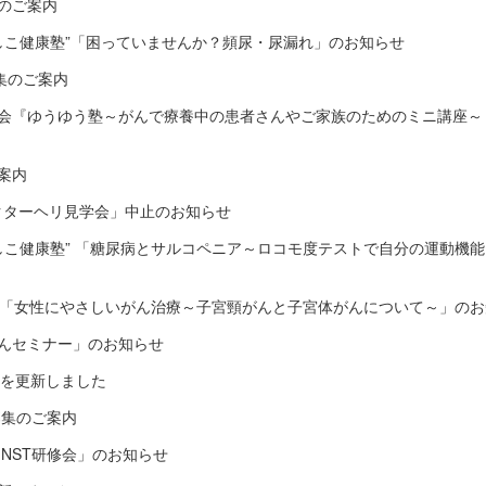
のご案内
なでしこ健康塾”「困っていませんか？頻尿・尿漏れ」のお知らせ
集のご案内
会『ゆうゆう塾～がんで療養中の患者さんやご家族のためのミニ講座～
案内
ドクターヘリ見学会」中止のお知らせ
なでしこ健康塾” 「糖尿病とサルコペニア～ロコモ度テストで自分の運動機
座「女性にやさしいがん治療～子宮頸がんと子宮体がんについて～」のお
んセミナー」のお知らせ
ors)を更新しました
募集のご案内
NST研修会」のお知らせ