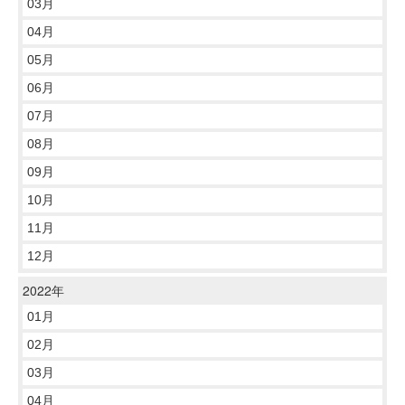
03月
04月
05月
06月
07月
08月
09月
10月
11月
12月
2022年
01月
02月
03月
04月