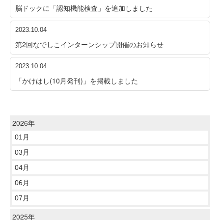
脳ドックに「認知機能検査」を追加しました
2023.10.04
第2回なでしこインターンシップ開催のお知らせ
2023.10.04
「かけはし(10月発刊)」を掲載しました
2026年
01月
03月
04月
06月
07月
2025年