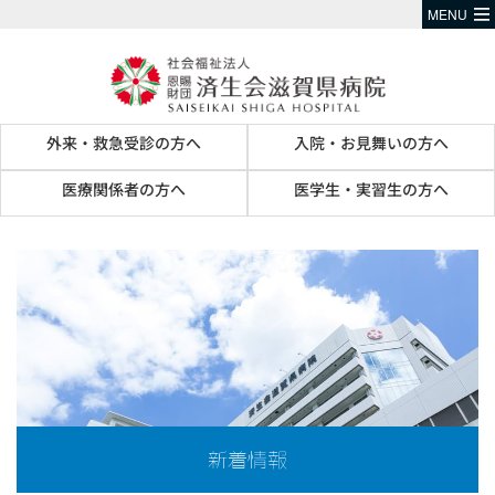
MENU
外来・救急受診の方へ
入院・お見舞いの方へ
医療関係者の方へ
医学生・実習生の方へ
新着情報