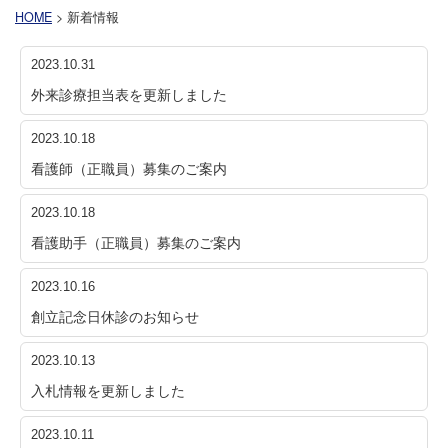
HOME
> 新着情報
2023.10.31
外来診療担当表を更新しました
2023.10.18
看護師（正職員）募集のご案内
2023.10.18
看護助手（正職員）募集のご案内
2023.10.16
創立記念日休診のお知らせ
2023.10.13
入札情報を更新しました
2023.10.11