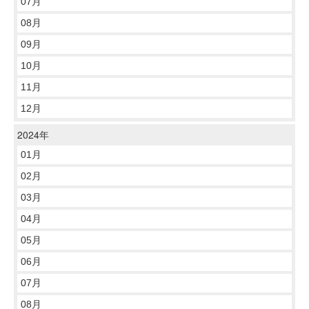
07月
08月
09月
10月
11月
12月
2024年
01月
02月
03月
04月
05月
06月
07月
08月