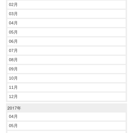
02月
03月
04月
05月
06月
07月
08月
09月
10月
11月
12月
2017年
04月
05月