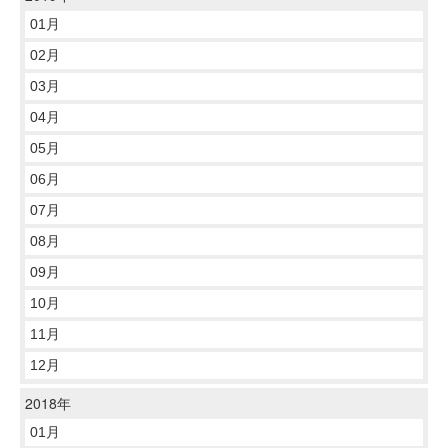
01月
02月
03月
04月
05月
06月
07月
08月
09月
10月
11月
12月
2018年
01月