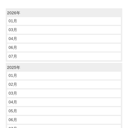
2026年
01月
03月
04月
06月
07月
2025年
01月
02月
03月
04月
05月
06月