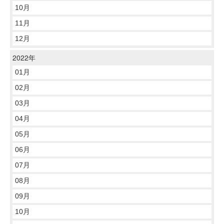
10月
11月
12月
2022年
01月
02月
03月
04月
05月
06月
07月
08月
09月
10月