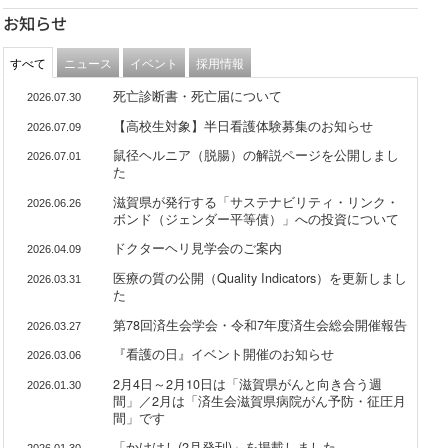
お知らせ
すべて
ニュース
イベント
採用情報
死亡診断書・死亡届について
2026.07.30
【高校生対象】半日看護体験募集のお知らせ
2026.07.09
鼠径ヘルニア（脱腸）の解説ページを公開しまし
2026.07.01
た
滋賀県が発行する「サステナビリティ・リンク・
2026.06.26
ボンド（ジェンダー平等債）」への投資について
ドクターヘリ見学会のご案内
2026.04.09
医療の質の公開（Quality Indicators）を更新しまし
2026.03.31
た
第78回済生会学会・令和7年度済生会総会開催報告
2026.03.27
『看護の日』イベント開催のお知らせ
2026.03.06
2月4日～2月10日は「滋賀県がんと向き合う週
2026.01.30
間」／2月は「済生会滋賀県病院がん予防・征圧月
間」です
「かけはし(2月発刊)」を掲載しました