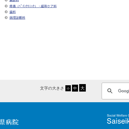
疼痛（ﾍﾟｲﾝｸﾘﾆｯｸ）・緩和ケア科
歯科
病理診断科
文字の大きさ