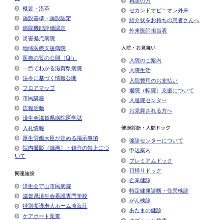
概要・沿革
セカンドオピニオン外来
施設基準・施設認定
紹介状をお持ちの患者さんへ
病院機能評価認定
外来医師担当表
災害拠点病院
入院・お見舞い
地域医療支援病院
医療の質の公開（QI）
入院のご案内
一目でわかる滋賀県病院
入院生活
法令に基づく情報公開
入院費用のお支払い
フロアマップ
退院（転院）支援について
市民講座
入退院センター
広報活動
お見舞される方へ
済生会滋賀県病院医学誌
入札情報
健康診断・人間ドック
厚生労働大臣が定める掲示事項​
健診センターについて
院内撮影（録画）・録音の禁止につ
申込案内
いて
プレミアムドック
日帰りドック
関連施設
企業健診
済生会守山市民病院
特定健康診断・住民検診
滋賀県済生会看護専門学校
がん検診
特別養護老人ホーム淡海荘
あたまの健診
ケアポート栗東
オプション検査