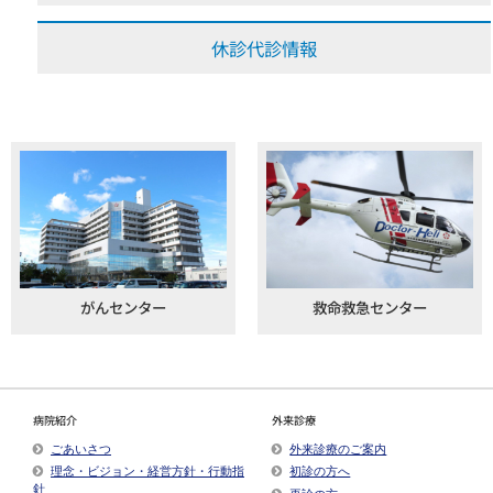
休診代診情報
がんセンター
救命救急センター
病院紹介
外来診療
ごあいさつ
外来診療のご案内
理念・ビジョン・経営方針・行動指
初診の方へ
針
再診の方