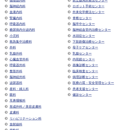
脳神経内科
ロボット手術センター
血液内科
外来化学療法センター
腎臓内科
脊椎センター
呼吸器内科
脳卒中センター
糖尿病内分泌内科
脳神経血管内治療センター
小児科
水頭症センター
救急集中治療科
下肢創傷治療センター
外科
母子ケアセンター
乳腺外科
乳腺センター
心臓血管外科
内視鏡センター
呼吸器外科
画像診断センター
整形外科
臨床検査センター
脳神経外科
病理診断センター
泌尿器科
医療の質・安全管理センター
産科・婦人科
患者支援センター
眼科
健診センター
耳鼻咽喉科
形成外科／美容皮膚科
皮膚科
リハビリテーション科
放射線科
麻酔科