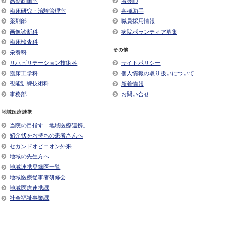
臨床研究・治験管理室
各種助手
薬剤部
職員採用情報
画像診断科
病院ボランティア募集
臨床検査科
その他
栄養科
リハビリテーション技術科
サイトポリシー
臨床工学科
個人情報の取り扱いについて
視能訓練技術科
新着情報
事務部
お問い合せ
地域医療連携
当院の目指す「地域医療連携」
紹介状をお持ちの患者さんへ
セカンドオピニオン外来
地域の先生方へ
地域連携登録医一覧
地域医療従事者研修会
地域医療連携課
社会福祉事業課